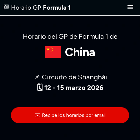
🏁 Horario GP
Formula 1
Carrera hoy
Horario del GP de Formula 1 de
Próxima carrera
China
Dónde ver
📌 Circuito de Shanghái
Calendario
🗓️ 12 - 15 marzo 2026
EN
✉️ Recibe los horarios por email
✉️ Recibe los horarios por email