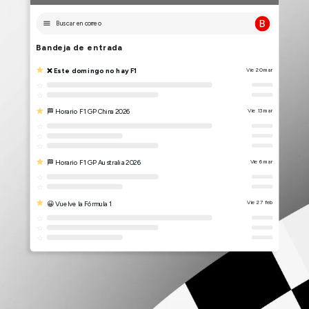
Buscar en correo
Bandeja de entrada
❌ Este domingo no hay F1
Vie 20 mar
🏁 Horario F1 GP China 2026
Vie 13 mar
🏁 Horario F1 GP Australia 2026
Vie 6 mar
😀 Vuelve la Fórmula 1
Vie 27 feb