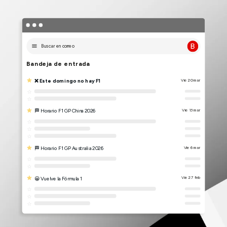
Buscar en correo
Bandeja de entrada
❌ Este domingo no hay F1
Vie 20 mar
🏁 Horario F1 GP China 2026
Vie 13 mar
🏁 Horario F1 GP Australia 2026
Vie 6 mar
😀 Vuelve la Fórmula 1
Vie 27 feb