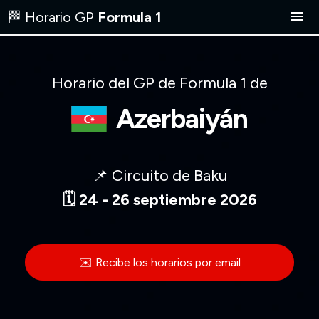
🏁 Horario GP
Formula 1
Carrera hoy
Horario del GP de Formula 1 de
Próxima carrera
Azerbaiyán
Dónde ver
📌 Circuito de Baku
Calendario
🗓️ 24 - 26 septiembre 2026
EN
✉️ Recibe los horarios por email
✉️ Recibe los horarios por email