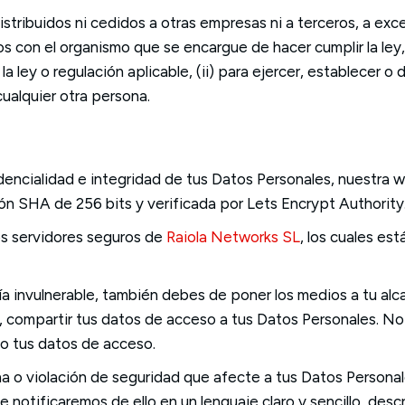
tribuidos ni cedidos a otras empresas ni a terceros, a excep
s con el organismo que se encargue de hacer cumplir la ley
la ley o regulación aplicable, (ii) para ejercer, establecer o
cualquier otra persona.
nfidencialidad e integridad de tus Datos Personales, nuestr
ón SHA de 256 bits y verificada por Lets Encrypt Authority
s servidores seguros de
Raiola Networks SL
, los cuales es
a invulnerable, también debes de poner los medios a tu alc
, compartir tus datos de acceso a tus Datos Personales. N
do tus datos de acceso.
a o violación de seguridad que afecte a tus Datos Personale
 notificaremos de ello en un lenguaje claro y sencillo, desc