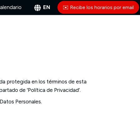
alendario
EN
✉️ Recibe los horarios por email
da protegida en los términos de esta
artado de ‘Política de Privacidad’.
 Datos Personales.