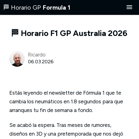
🏁 Horario GP
Formula 1
Carrera hoy
🏁 Horario F1 GP Australia 2026
Próxima carrera
Ricardo
Dónde ver
06.03.2026
Calendario
Estás leyendo el newsletter de Fórmula 1 que te
EN
cambia los neumáticos en 1.8 segundos para que
arranques tu fin de semana a fondo.
✉️ Recibe los horarios por email
Se acabó la espera. Tras meses de rumores,
diseños en 3D y una pretemporada que nos dejó